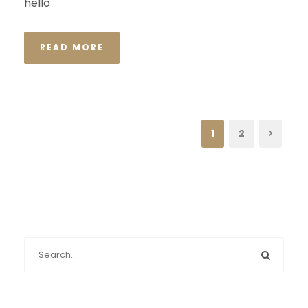
hello
READ MORE
1
2