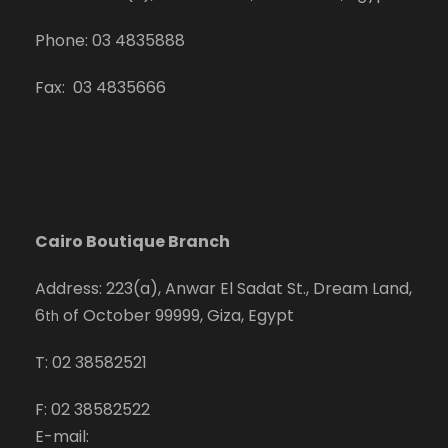
Phone: 03 4835888
Fax: 03 4835666
Cairo Boutique Branch
Address: 223(a), Anwar El Sadat St., Dream Land,
6
of October 99999, Giza, Egypt
th
T: 02 38582521
F: 02 38582522
E-mail: