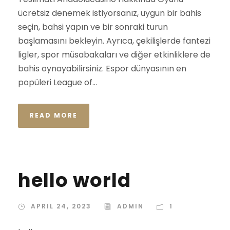
ücretsiz denemek istiyorsanız, uygun bir bahis
seçin, bahsi yapın ve bir sonraki turun
başlamasını bekleyin. Ayrıca, çekilişlerde fantezi
ligler, spor müsabakaları ve diğer etkinliklere de
bahis oynayabilirsiniz. Espor dünyasının en
popüleri League of...
READ MORE
hello world
APRIL 24, 2023
ADMIN
1