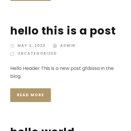
hello this is a post
MAY 2, 2023
ADMIN
UNCATEGORIZED
Hello Header This is a new post gfdsssa in the
blog.
READ MORE