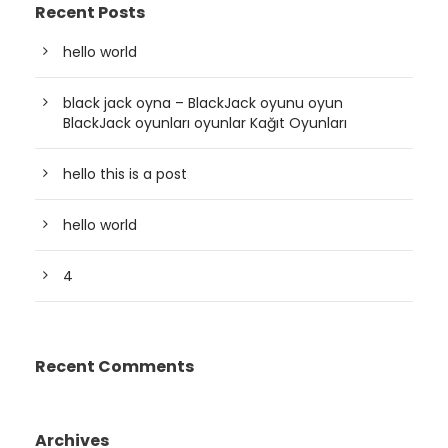
Recent Posts
hello world
black jack oyna – BlackJack oyunu oyun
BlackJack oyunları oyunlar Kağıt Oyunları
hello this is a post
hello world
4
Recent Comments
Archives