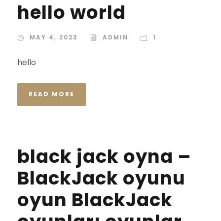
hello world
MAY 4, 2023
ADMIN
1
hello
READ MORE
black jack oyna –
BlackJack oyunu
oyun BlackJack