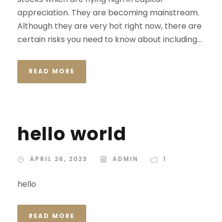
appreciation. They are becoming mainstream.
Although they are very hot right now, there are
certain risks you need to know about including...
READ MORE
hello world
APRIL 26, 2023
ADMIN
1
hello
READ MORE