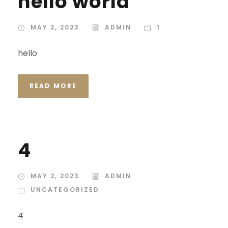
hello world
MAY 2, 2023
ADMIN
1
hello
READ MORE
4
MAY 2, 2023
ADMIN
UNCATEGORIZED
4